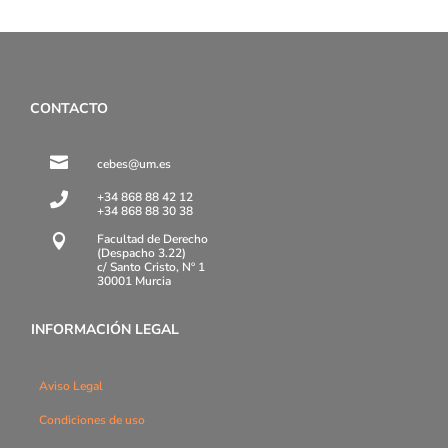
CONTACTO

cebes@um.es
+34 868 88 42 12

+34 868 88 30 38
Facultad de Derecho

(Despacho 3.22)
c/ Santo Cristo, Nº 1
30001 Murcia
INFORMACIÓN LEGAL
Aviso Legal
Condiciones de uso