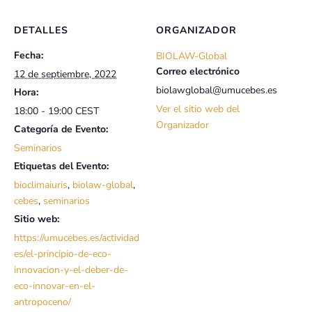
DETALLES
ORGANIZADOR
Fecha:
BIOLAW-Global
Correo electrónico
12 de septiembre, 2022
biolawglobal@umucebes.es
Hora:
Ver el sitio web del
18:00 - 19:00
CEST
Organizador
Categoría de Evento:
Seminarios
Etiquetas del Evento:
bioclimaiuris
,
biolaw-global
,
cebes
,
seminarios
Sitio web:
https://umucebes.es/actividad
es/el-principio-de-eco-
innovacion-y-el-deber-de-
eco-innovar-en-el-
antropoceno/