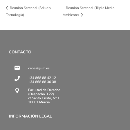
Reunión Sectorial (Salud y
Reunión Sectorial (Triple Medio
Tecnología)
Ambiente)
CONTACTO

cebes@um.es
+34 868 88 42 12

+34 868 88 30 38
Facultad de Derecho

(Despacho 3.22)
c/ Santo Cristo, Nº 1
30001 Murcia
INFORMACIÓN LEGAL