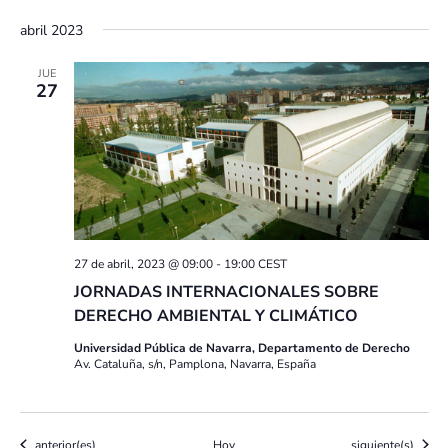
abril 2023
JUE
27
27 de abril, 2023 @ 09:00
-
19:00
CEST
JORNADAS INTERNACIONALES SOBRE
DERECHO AMBIENTAL Y CLIMÁTICO
Universidad Pública de Navarra, Departamento de Derecho
Av. Cataluña, s/n, Pamplona, Navarra, España
Eventos
Eventos
anterior(es)
Hoy
siguiente(s)