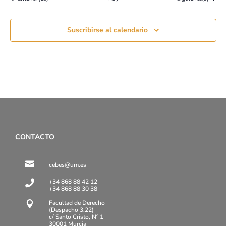
Suscribirse al calendario
CONTACTO

cebes@um.es
+34 868 88 42 12

+34 868 88 30 38
Facultad de Derecho

(Despacho 3.22)
c/ Santo Cristo, Nº 1
30001 Murcia